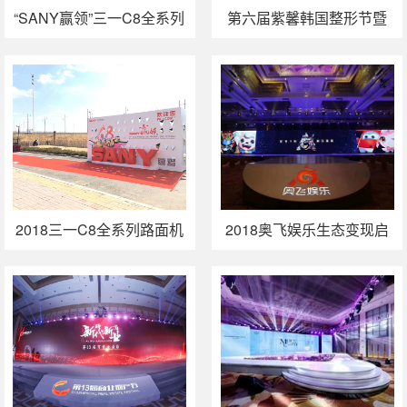
“SANY赢领”三一C8全系列
第六届紫馨韩国整形节暨
路面机械2018春季订货会
六大新品发布会
石家庄站
2018三一C8全系列路面机
2018奥飞娱乐生态变现启
械春季订货会哈尔滨站收
动会——STAR IP星时代
官