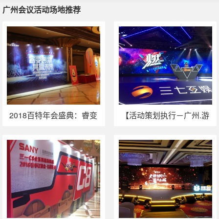
广州会议活动场地推荐
广州会议活动场地推荐
广州周年庆策划
客户答谢会策划
广州运动会策划
广州政府活动
策划
2018百特年会盛典：睿变
【活动策划执行－广州.游
创新，共赢未来
戏】“燃·2018星球派对”三
七互娱新春盛典