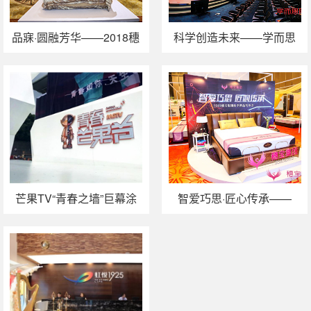
品寐·圆融芳华——2018穗
科学创造未来——学而思
宝床品秋冬新品发布会
网校大科学课程发布会暨
诺贝尔奖得主见面会
芒果TV“青春之墙”巨幕涂
智爱巧思·匠心传承——
鸦揭幕仪式
2018穗宝集团秋季新品发
布会