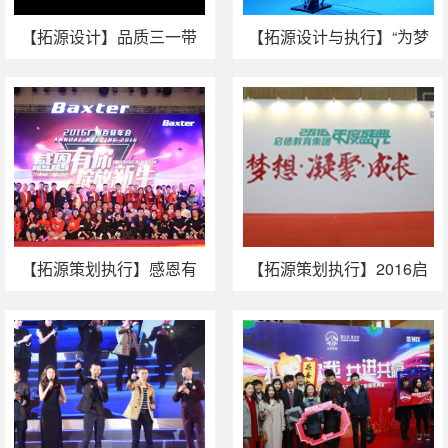
【拓源设计】品质三一带
【拓源设计与执行】“为梦
你见证
想加油”——2015年派代电
商年会
【拓源策划执行】感恩有
【拓源策划执行】2016启
你，绽放新生：2016广州
德集团年度盛典—梦想 · 凝
百特年会
聚 · 成长！