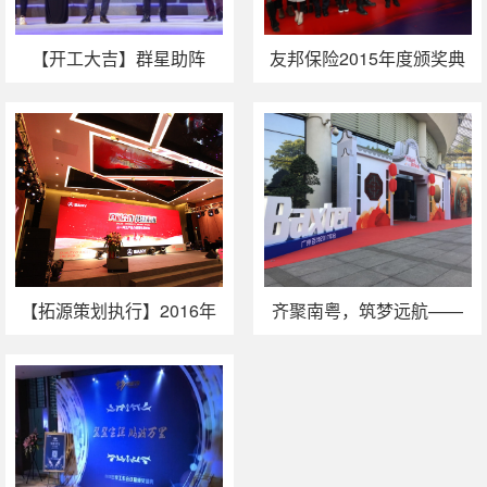
【开工大吉】群星助阵
友邦保险2015年度颁奖典
9377游戏年会，明星玩翻
礼暨2016春茗晚会
全场！
【拓源策划执行】2016年
齐聚南粤，筑梦远航——
三一海工年度峰会暨客户
广州百特2017年会
答谢会