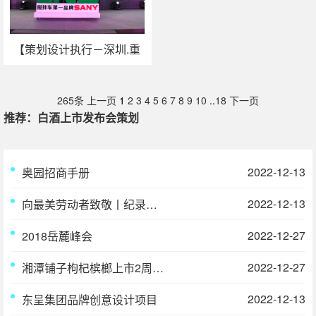
【策划设计执行－深圳.重
工】三一重工LNG搅拌车
上市发布会
265条
上一页
1
2
3
4
5
6
7
8
9
10
..
18
下一页
推荐：白酒上市发布会策划
2022-12-13
奥园招商手册
2022-12-13
向最美劳动者致敬丨纪录片《雪域高原酿出最美的酒》首发
2022-12-27
2018岳麓峰会
2022-12-27
湘潭铺子枸杞槟榔上市2周年庆暨2019新品发布会在长沙举行
2022-12-13
东呈集团品牌创意设计项目