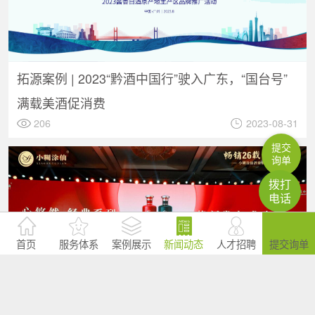
拓源案例 | 2023“黔酒中国行”驶入广东，“国台号”
满载美酒促消费
206
2023-08-31
提交
询单
拨打
电话
首页
服务体系
案例展示
新闻动态
人才招聘
提交询单