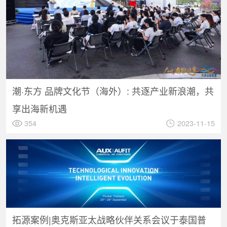
潮·东方 品牌文化节（海外）: 共逐产业新浪潮，共
享出海新机遇
354
2023-11-15
拓源案例|奥克斯亚太战略伙伴关系会议于泰国普