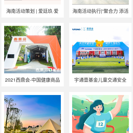
海南活动策划 | 爱廷玖·爱
海南活动执行|“聚合力 添活
运动 药店人毅行者活动
力”2021汉维杯晨跑挑战赛
2021领跑赛
2021西鼎会-中国健康商品
宇通壹基金儿童交通安全
交易大会丨拓源新思传媒
公益行案例
大型会展活动案例分享