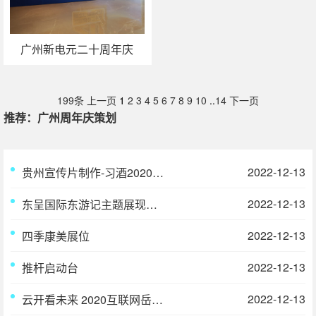
广州新电元二十周年庆
199条
上一页
1
2
3
4
5
6
7
8
9
10
..
14
下一页
推荐：广州周年庆策划
2022-12-13
贵州宣传片制作-习酒2020年 君品荟-高端品鉴会宣传片
2022-12-13
东呈国际东游记主题展现场花絮与沉浸式舞美
2022-12-13
四季康美展位
2022-12-13
推杆启动台
2022-12-13
云开看未来 2020互联网岳麓峰会