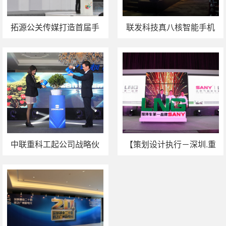
拓源公关传媒打造首届手
联发科技真八核智能手机
机文化博览会
处理器大陆发布会
中联重科工起公司战略伙
【策划设计执行－深圳.重
伴颁奖暨新品联展
工】三一重工LNG搅拌车
上市发布会