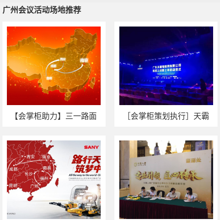
广州会议活动场地推荐
广州会议活动场地推荐
广州运动会策划
广州发布会策划
晚宴活动策划
广州政府活动策
划
【会掌柜助力】三一路面
［会掌柜策划执行］天霸
机械全国巡展--南京站
物联网上市启动仪式