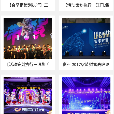
【会掌柜策划执行】三
【活动策划执行－江门.保
一，我陪你走南闯北！
险】专业引领，匠心传承
——中国人寿广东省分公
【活动策划执行－深圳.广
赢石·2017家族财富高峰论
电】了不起 | 湖南卫视在
坛广州站成功举办
“带货”！