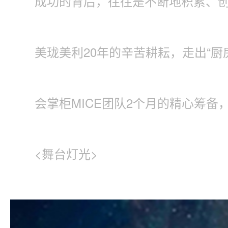
成功的背后，往往是不断地积累、
美珑美利20年的辛苦耕耘，走出“厨
会掌柜MICE团队2个月的精心筹备，
<舞台灯光>