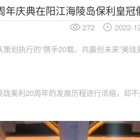
0周年庆典在阳江海陵岛保利皇冠
272
2022-1
E团队策划执行的“携手20载、共赢创未来”
将美珑美利20周年的发展历程进行浓缩，却