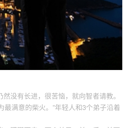
仍然没有长进，很苦恼，就向智者请教。
为最满意的柴火。”年轻人和3个弟子沿着