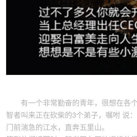
有一个非常勤奋的青年，很想在各
智者叫来正在砍柴的3个弟子，嘱咐 说
门前湍急的江水，直奔五里山。