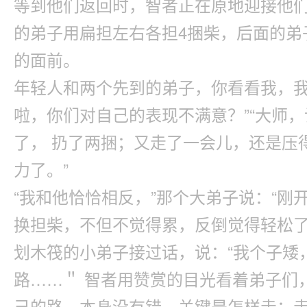
等到他们返回时，智者正在原地迎接他们
的弟子用扁担左右各担4捆柴，后面的弟
的面前。
年轻人和两个先到的弟子，你看看我，我
啦，你们对自己的表现不满意？”“大师，
了， 扔了两捆；又走了一会儿，还是压
力了。”
“我和他恰恰相反，”那个大弟子说：“
换担柴，不但不觉得累，反倒觉得轻松了
划木筏的小弟子接过话，说：“我个子矮
路……＂ 智者用赞赏的目光看着弟子们
己的路，本身没有错，关键是怎样走；