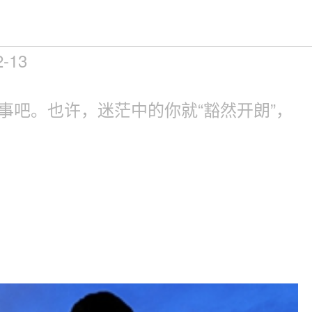
！
2-13
事吧。也许，迷茫中的你就“豁然开朗”，