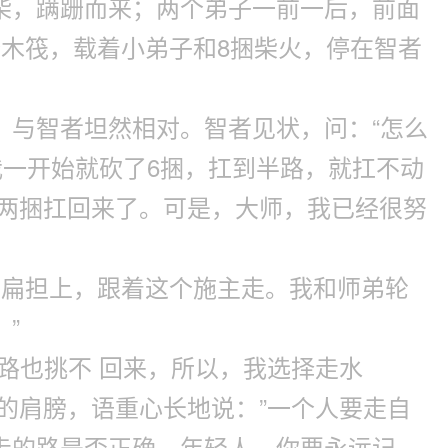
捆柴，蹒跚而来；两个弟子一前一后，前面
木筏，载着小弟子和8捆柴火，停在智者
，与智者坦然相对。智者见状，问：“怎么
我一开始就砍了6捆，扛到半路，就扛不动
这两捆扛回来了。可是，大师，我已经很努
在扁担上，跟着这个施主走。我和师弟轮
”
路也挑不 回来，所以，我选择走水
的肩膀，语重心长地说：”一个人要走自
走的路是否正确。年轻人，你要永远记