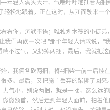
---年轻人满头大汗、气喘吁吁地扛着两
子轻松地跟着。正在这时，从江面驶来一个
看看你，沉默不语；唯独划木筏的小徒弟
让我们再砍一次吧!”那个年轻人请求说，“
得喘不过气，又扔掉两捆；最后，我就把
刚开始，我俩各砍两捆，将4捆柴一前一后挂
很多。最后，又把施主丢弃的柴挑了回来。
，力气小，别说两捆，就是一捆，这么远的
，微微颔首，然后走到年轻人面前，拍着他
走自己的路，让别人说，也没有借，关键是