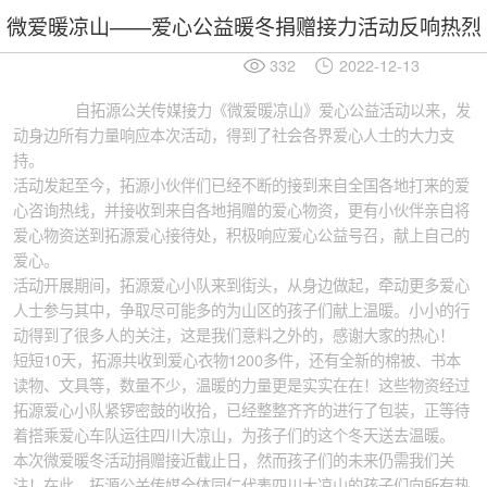
微爱暖凉山——爱心公益暖冬捐赠接力活动反响热烈
332
2022-12-13
自拓源公关传媒接力《微爱暖凉山》爱心公益活动以来，发
动身边所有力量响应本次活动，得到了社会各界爱心人士的大力支
持。
活动发起至今，拓源小伙伴们已经不断的接到来自全国各地打来的爱
心咨询热线，并接收到来自各地捐赠的爱心物资，更有小伙伴亲自将
爱心物资送到拓源爱心接待处，积极响应爱心公益号召，献上自己的
爱心。
活动开展期间，拓源爱心小队来到街头，从身边做起，牵动更多爱心
人士参与其中，争取尽可能多的为山区的孩子们献上温暖。小小的行
动得到了很多人的关注，这是我们意料之外的，感谢大家的热心！
短短10天，拓源共收到爱心衣物1200多件，还有全新的棉被、书本
读物、文具等，数量不少，温暖的力量更是实实在在！这些物资经过
拓源爱心小队紧锣密鼓的收拾，已经整整齐齐的进行了包装，正等待
着搭乘爱心车队运往四川大凉山，为孩子们的这个冬天送去温暖。
本次微爱暖冬活动捐赠接近截止日，然而孩子们的未来仍需我们关
注！在此，拓源公关传媒全体同仁代表四川大凉山的孩子们向所有热