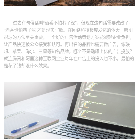
过去有句俗话叫“酒香不怕巷子深”，但现在这句话需要改改了，
“酒香也怕巷子深”才是现实写照。在网络科技极度发达的今天，吸引
眼球的方法至关重要。一个好的广告活动策划方案能减轻企业负担，
让产品快速被公众接受和认可。再出名的品牌也需要做广告，像联
想、苹果、海尔、三星等知名品牌，哪个不是动辄上亿的广告投放？
就连腾讯和阿里这种互联网企业每年在广告上的投入也不小，最怕的
是花了钱却没什么效果。