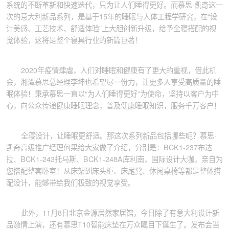
系统的不断革新和快速迭代，只为让人们睡得更好。而慕思·凯奇这一
次的意大利新品系列，是基于15年的睡眠与人体工程学研究，在“设
计美感、工艺技术、舒适体验”上大胆创新升级，给予全寝搭配的视
觉体验，这将是整个寝具行业的新篇巨著！
2020年疫情肆虐，人们对睡眠和健康有了更大的重视，借此机
会，湘潭慕思总经理李坤也希望尽一份力，让更多人享受高质量的睡
眠体验！秉承慕思一直以“为人们睡得更好”为使命，坚持以客户为中
心，向公众传递健康睡眠理念，普及健康睡眠知识，服务千万客户！
全寝设计，让睡眠更舒适。那这次系列新品包括哪些呢？慕思·
凯奇高级推广经理何果给大家做了介绍，分别是：BCK1-237布达
拉、BCK1-243托马斯、BCK1-248A库利南，国际设计大咖，亲自为
您搭配整套卧室！从床架到床头柜、床尾凳、休闲桌椅等都是整体搭
配设计，能够带给我们极致的视觉享受。
此外，11月8日北京金源居然家居馆，今日除了有意大利设计新
品激情上演，还有慕思T10智能床垫在万众瞩目下诞生了。发布会当