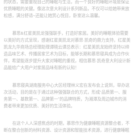
的状态，需要重视自己的睡眠与生活，而一个良好的睡眠环境是保证
优质睡眠的关键。像这次意大利设计系列新品，不仅可以给她带来放
松感，满分舒适~还能让她赏心悦目，卧室这么温馨。
慕思&红星美凯龙强强联手，打造好家居。美好的睡眠体验需要
以美好的方式呈现，感谢红星美凯龙对慕思·凯奇的鼎力支持，红星美
凯龙九华商场总经理助理谭晓云谭总表示：红星美凯龙始终坚持以缔
造品味艺术、传播居家艺术为目标，能够长期和慕思寝具成为合作伙
伴，希望能逐步提升大家对睡眠的重视，相信慕思·凯奇意大利设计新
品能给广大用户对家居品味有新的认知！
慕思寝具湖南服务中心大区经理林义宏在发布会上说到，举办这
次活动，目的是在于通过这种强强联合的方式，形成“品质第一、服
务第一、基数第一、品牌第一”的品牌特质，为湘潭及周边城市的消
费者带来更加优质、美好的生活体验。
在这个人人深感焦虑的时期，慕思作为健康睡眠资源整合者，不
断在整合创新的材料资源、设计资源和智能技术资源，进行健康睡眠