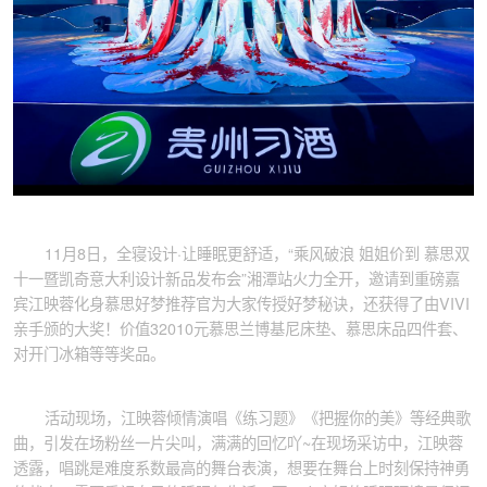
11月8日，全寝设计·让睡眠更舒适，“乘风破浪 姐姐价到 慕思双
十一暨凯奇意大利设计新品发布会”湘潭站火力全开，邀请到重磅嘉
宾江映蓉化身慕思好梦推荐官为大家传授好梦秘诀，还获得了由VIVI
亲手颁的大奖！价值32010元慕思兰博基尼床垫、慕思床品四件套、
对开门冰箱等等奖品。
活动现场，江映蓉倾情演唱《练习题》《把握你的美》等经典歌
曲，引发在场粉丝一片尖叫，满满的回忆吖~在现场采访中，江映蓉
透露，唱跳是难度系数最高的舞台表演，想要在舞台上时刻保持神勇