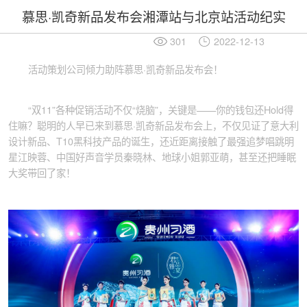
慕思·凯奇新品发布会湘潭站与北京站活动纪实
301
2022-12-13
活动策划公司倾力助阵慕思·凯奇新品发布会！
“双11”各种促销活动不仅“烧脑”，关键是——你的钱包还Hold得
住嘛？聪明的人早已来到慕思·凯奇新品发布会上，不仅见证了意大利
设计新品、T10黑科技产品的诞生，还近距离接触了最强追梦唱跳明
星江映蓉、中国好声音学员秦晓林、地球小姐郭亚萌，甚至还把睡眠
大奖带回了家！