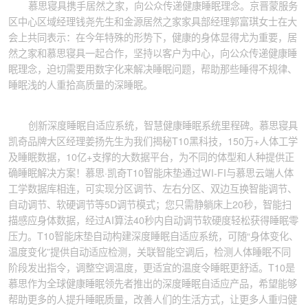
慕思寝具携手居然之家，向公众传递健康睡眠理念。京晋蒙服务
区中心区域经理钱尧先生和金源居然之家家具部经理郭富琪女士在大
会上共同表示：在今年特殊的形势下，健康的身体显得尤为重要，居
然之家和慕思寝具一起合作，坚持以客户为中心，向公众传递健康睡
眠理念，迫切需要用数字化来解决睡眠问题，帮助那些睡得不规律、
睡眠浅的人重拾高质量的深睡眠。
创新深度睡眠自适应系统，智慧健康睡眠系统里程碑。慕思寝具
凯奇品牌大区经理姜扬先生为我们揭秘T10黑科技，150万+人体工学
及睡眠数据，10亿+支撑的大数据平台，为不同的体型和人种提供正
确睡眠解决方案！慕思·凯奇T10智能床垫通过WI-FI与慕思云端人体
工学数据库相连，可实现分区调节、左右分区、双边互换智能调节、
自动调节、软硬调节等5D调节模式；您只需静躺床上20秒，智能扫
描感应身体数据，经过AI算法40秒内自动调节软硬度轻松获得睡眠零
压力。T10智能床垫自动构建深度睡眠自适应系统，可随“身体变化、
温度变化”提供自动适应检测，关联智能空调后，检测人体睡眠不同
阶段发出指令，调整空调温度，更适宜的温度令睡眠更舒适。T10是
慕思作为全球健康睡眠领先者推出的深度睡眠自适应产品，希望能够
帮助更多的人提升睡眠质量，改善人们的生活方式，让更多人重归健