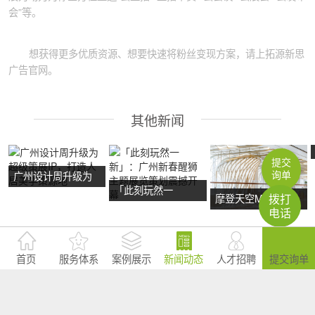
会”等。
想获得更多优质资源、想要快速将粉丝变现方案，请上拓源新思
广告官网。
其他新闻
提交
询单
广州设计周升级为
「此刻玩然一
超级策展IP，打造
拨打
摩登天空MVM ×
新」：广州新春醒
电话
人居美学策源地
NOW艺术节首展：
狮主题展览策划震
广州活动策划亮点
撼开幕
首页
服务体系
案例展示
新闻动态
人才招聘
提交询单
抢先看
拓源新思国际会展传媒
活动策划公司案例
展览展示设计公司案例
活动执行启动签到多媒体
活动策划方案视界
会议室会议活动场地