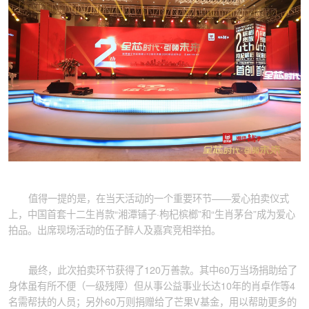
值得一提的是，在当天活动的一个重要环节——爱心拍卖仪式
上，中国首套十二生肖款“湘潭铺子·枸杞槟榔”和“生肖茅台”成为爱心
拍品。出席现场活动的伍子醉人及嘉宾竞相举拍。
最终，此次拍卖环节获得了120万善款。其中60万当场捐助给了
身体虽有所不便（一级残障）但从事公益事业长达10年的肖卓作等4
名需帮扶的人员；另外60万则捐赠给了芒果V基金，用以帮助更多的