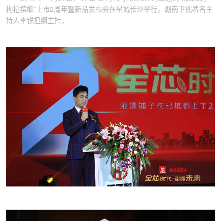
枸杞槟榔”上市2周年暨新品发布会在星城长沙举行，湖南卫视著名主
持人李锐担纲主持。