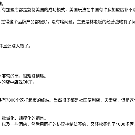
难。
所有加盟店都是复制美国的成功模式，美国玩法在中国有许多加盟店都不
了一下，觉得这个品牌产品都很好，没有啥问题，主要是林老板的经营战略有了
，并且还赚大钱了。
本非常的高，很难赚到钱。
中的店中店就OK了。
有7300个这样超市的终端。当然很多都是社区便利店，夫妻店，但是
、批量化、规模化的销售。
以及一些酒店，然后用同样的协议控制法签约，又轻松签约了1000多家