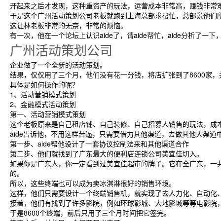
开起来之后才发现，这种重资产的玩法，运营成本非常高，赚钱非常
于是这个广州活动策划公司老板就跑到上海总部求帮忙，总部说他们
这让林老板非常的无奈，非常的烦恼。
有一次，他在一个论坛上认识aide了，请aide帮忙，aide分析
广州活动策划公司
企业做了一个全新的活动策划。
结果，仅仅用了三个月，他们没有花一分钱，将店扩张到了8600家
具体是如何操作的呢？
1、活动营销模式策划
2、金融模式活动策划
第一、活动营销模式策划
这个老板原来是自己租店铺、自己装修、自己招募人销售的玩法，成
aide告诉他，不用这样苦逼，只需要借力其他渠道，去做其他大渠道
第一步、aide帮他设计了一套协议控制法来和其他渠道合作
第二步、他们就找到了广东最大的便利店连锁公司美宜佳切入。
如果你是广东人，你一定看到过美宜佳超市的牌子。它在全广东，一共
的。
所以，这些终端也可以成为卖冰淇淋很好的销售环境。
这样，他们只需要设计一个终端销售机，就实现了去人力化、自动化
接着，他们有找到了许多影院，例如环球影城、大地影城等等电影院，
于是8600个终端，前后只用了三个月时间把它签完。