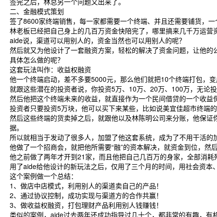
签完之后，林总另一个问题又出来了。
二、金融模式策划
签了8600家终端销售，每一家都需要一个终端、并且还需要铺货，一
林老板已经把自己身上的几百万资金快陪完了，哪里搞来几千万运营
aide说，渠道可以用别人的，资金当然也可以用别人的呢？
然后就又为他设计了一套融资方案，轻松的解决了资金问题，让他的
具体怎么做的呢？
这套玩法叫作：收益权融资
他一个终端启动，差不多要5000元，那么他们就把10个终端打包，变
就跟这些潜在的投资者说，你投资5万、10万、20万、100万，无
然后他把这个终端未来的收益，就直接作为一个民间借贷的一个收益
投资者只要投资5万块，他可以买下来某些，比如说美宜佳超市终端
然后这些终端的货卖掉之后，就跟他以及林陈明公司来分账，他保证你
据。
所以就相当于发动了很多人，加盟了他这套系统，成为了不用干活的
他做了一个招商会，就把他所需要“融”的资本解决，就资金到位，然
他之前做了两年才开到21家，而且他把自己几百万的身家，全部消耗
用了aide给他设计的新玩法之后，仅用了三个月的时间，用社会资本
这个案例做一个总结：
1、做店中店模式，利用别人的渠道卖自己的产品！
2、通过协议控制，成功实现与渠道方的合作共赢！
3、做收益权融资，打包理财产品利用别人钱赚钱！
类似的案例，aide过去两年还成功指导过几十个，都非常的有趣，有