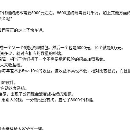
个终端的成本需要5000元左右，8600加终端需要几千万，加上其他方
资金呢？
公司真正的走上了快车道。
成一个又一个的投资理财包。然后一个包是5000元，10个就是5万元。
论投资多少，就对应相应的数量的终端。
保障。相当于他们招了一个不需要承担风险的招商加盟系统。
的未来收益权。
每年差不多5%~10%的收益。这收益不高也不低，相对比较稳妥，而
加盟伙伴。
后启动这套系统。
殆尽，出现了公司现金流变成枯竭的难题。
、用别人的钱，一分钱也没有掏，启动了8600个终端。
机会继续给大家分享一些。