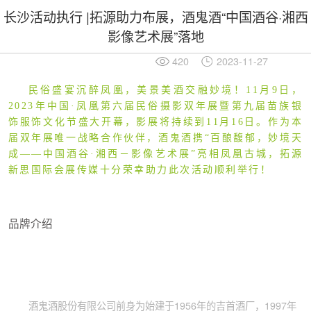
长沙活动执行 |拓源助力布展，酒鬼酒“中国酒谷·湘西
影像艺术展”落地
420
2023-11-27
民俗盛宴沉醉凤凰，美景美酒交融妙境！11月9日，
2023年中国·凤凰第六届民俗摄影双年展暨第九届苗族银
饰服饰文化节盛大开幕，影展将持续到11月16日。作为本
届双年展唯一战略合作伙伴，酒鬼酒携“百酿馥郁，妙境天
成——中国酒谷·湘西－影像艺术展”亮相凤凰古城，拓源
新思国际会展传媒十分荣幸助力此次活动顺利举行！
品牌介绍
酒鬼酒股份有限公司前身为始建于1956年的吉首酒厂，1997年