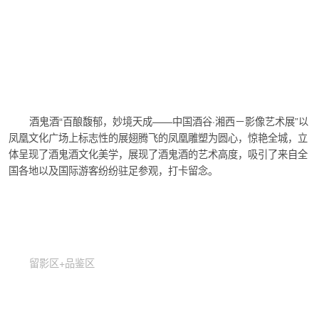
酒鬼酒“百酿馥郁，妙境天成——中国酒谷·湘西－影像艺术展”以
凤凰文化广场上标志性的展翅腾飞的凤凰雕塑为圆心，惊艳全城，立
体呈现了酒鬼酒文化美学，展现了酒鬼酒的艺术高度，吸引了来自全
国各地以及国际游客纷纷驻足参观，打卡留念。
留影区+品鉴区