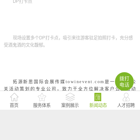
DP打卡点
现场设置多个DP打卡点，吸引来往游客驻足拍照打卡，充分感
受酒鬼酒的文化馥郁。
拨打
拓源新思国际会展传媒towinevent.com是一家从事公
电话
关活动策划的专业公司，致力于全方位解决客户公关活动
需求！我们凭借强大的策划及执行能力，为客户全球会
展、活动需求提供全方位一站式会议会展服务，服务国家
首页
服务体系
案例展示
新闻动态
人才招聘
可以涵盖亚洲、南美、欧洲等十余个国家和地区。作为18
年专注一线品牌活动策划的专业机构，拓源公关传媒全体
人员充满激情，带着十足的信心为您提供专业的公关顾问
服务，为您呈现更精彩的公关活动！