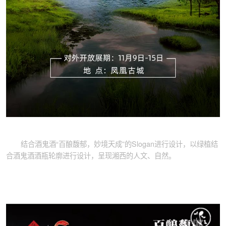
结合酒鬼酒“百酿馥郁，妙境天成”的Slogan进行设计，以绿植结
合酒鬼酒酒瓶轮廓进行设计，呈现湘西的人文、自然。