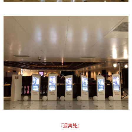
『迎宾处』