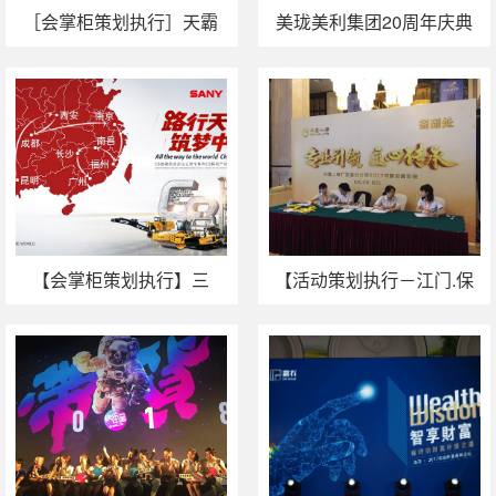
［会掌柜策划执行］天霸
美珑美利集团20周年庆典
物联网上市启动仪式
在阳江海陵岛保利皇冠假
日酒店圆满落幕
【会掌柜策划执行】三
【活动策划执行－江门.保
一，我陪你走南闯北！
险】专业引领，匠心传承
——中国人寿广东省分公