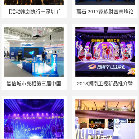
【活动策划执行－深圳.广
赢石·2017家族财富高峰论
电】了不起 | 湖南卫视在
坛广州站成功举办
“带货”！
智信城市亮相第三届中国
2018湖南卫视新品推介暨
（广东）国际互联网+博览
广告资源分享会（广州
会
站）活动执行