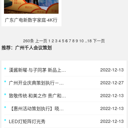
广东广电新数字家庭·4K行
动暨优点服务器佛山首发
活动策划执行
260条
上一页
1
2
3
4
5
6
7
8
9
10
..
18
下一页
推荐：广州千人会议策划
2022-12-13
漢酱新曜·与子同茅 新品上市发布会
2022-12-27
广州开业庆典策划执行－华盛名酒-广东分公司开业庆典
2022-12-13
致敬传统·和美之作 贵广和新品上市发布会
2022-12-13
【惠州活动策划执行】晓教育集团 2019 年度总结表彰大会
2022-12-13
LED灯矩阵灯光秀