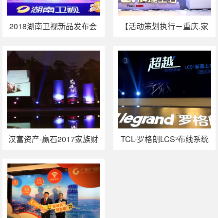
2018湖南卫视新品发布会
【活动策划执行－重庆.家
暨广告资源分享会上海站
居】美珑美利“用心料理生
活动执行
活”重庆站活动
汉富资产-赢石2017家族财
TCL-罗格朗LCS³布线系统
富高端对话厦门站
发布会广州站活动执行