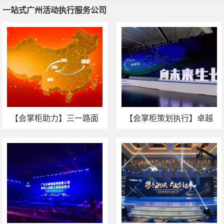
一站式广州活动执行服务公司
一站式广州活动执行服务公司
广州活动场地推荐
广州周年庆策划
广州大型活动公司
广州活动
策划公司
【会掌柜助力】三一路面
【会掌柜策划执行】卓越
机械全国巡展--南京站
教育20周年暨产品发布会