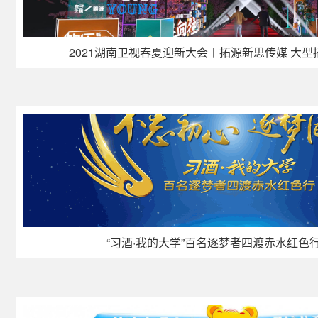
2021湖南卫视春夏迎新大会丨拓源新思传媒 大
“习酒·我的大学”百名逐梦者四渡赤水红色