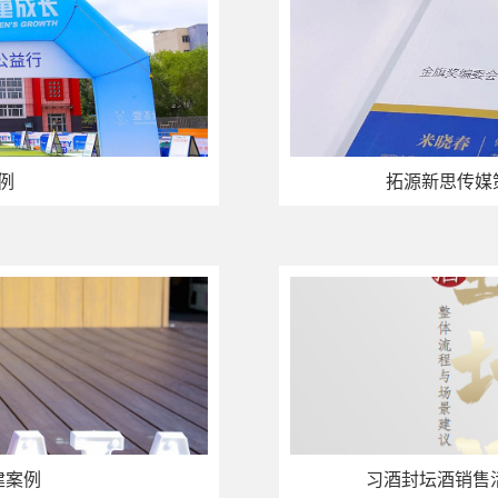
例
拓源新思传媒
建案例
习酒封坛酒销售