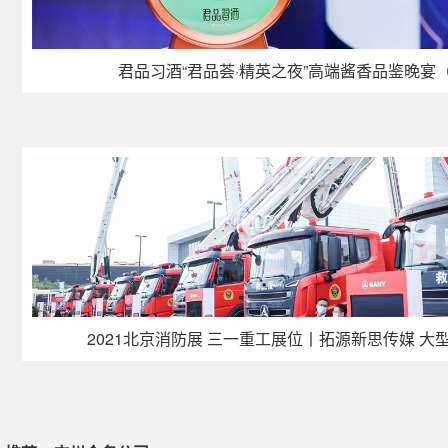
君品习酒“君品荟·精英之夜”高端酱香品鉴晚宴
2021北京消防展 三一重工展位丨拓源新思传媒 