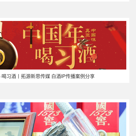
年·喝习酒丨拓源新思传媒 白酒IP传播案例分享