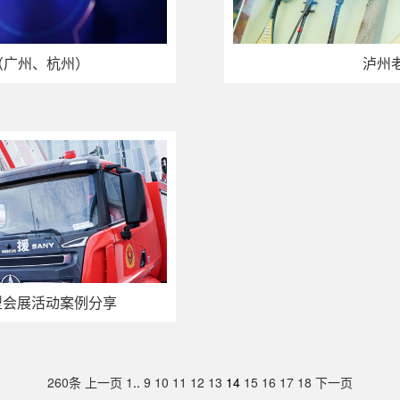
（广州、杭州）
泸州
大型会展活动案例分享
260条
上一页
1
..
9
10
11
12
13
14
15
16
17
18
下一页