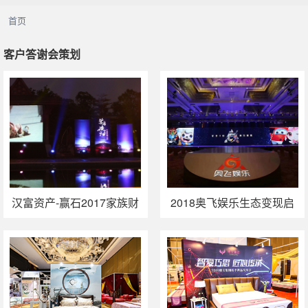
客户答谢会策划
首页
客户答谢会策划
广州庆典活动策划
广州周年庆策划
晚宴活动策划
汉富资产-赢石2017家族财
2018奥飞娱乐生态变现启
富高端对话厦门站
动会——STAR IP星时代