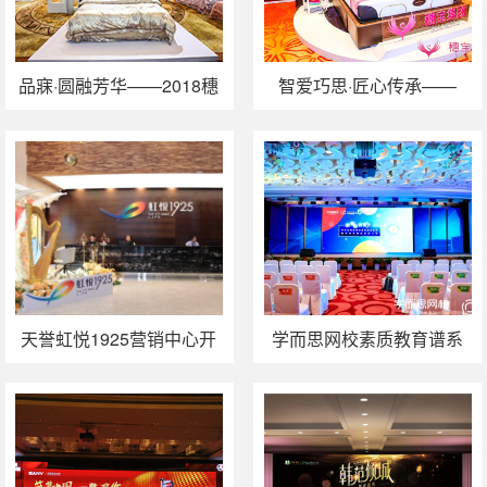
品寐·圆融芳华——2018穗
智爱巧思·匠心传承——
宝床品秋冬新品发布会
2018穗宝集团秋季新品发
布会
天誉虹悦1925营销中心开
学而思网校素质教育谱系
放暨中山首届复古时尚趴
发布暨学而思编程课程上
线活动