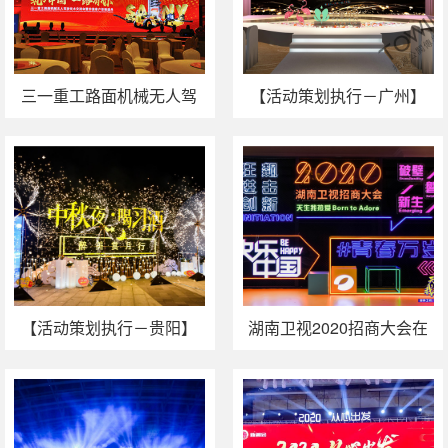
三一重工路面机械无人驾
【活动策划执行－广州】
驶技术交流会暨价值客户
紫馨第7届韩国整形节重磅
答谢盛典
开启
【活动策划执行－贵阳】
湖南卫视2020招商大会在
“中秋夜.喝习酒”醉美赏月行
长沙举行