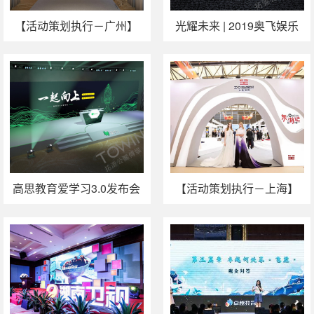
【活动策划执行－广州】
光耀未来 | 2019奥飞娱乐
紫馨第7届韩国整形节重磅
IP生态变现大会
开启
高思教育爱学习3.0发布会
【活动策划执行－上海】
在京举行
魅力东呈·时尚东方|2019上
海国际酒店用品博览会