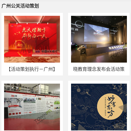
广州公关活动策划
广州公关活动策划
广州会议服务
广州活动场地推荐
广州会务公司
【活动策划执行－广州】
晓教育理念发布会活动策
中国光大银行广州分行
划执行
2019年信用卡业务开门红
动