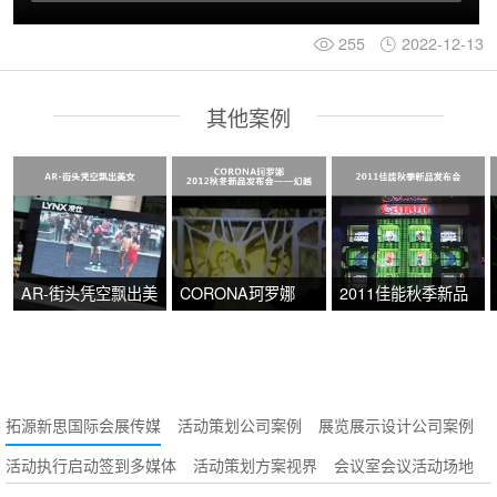
255
2022-12-13
其他案例
AR-街头凭空飘出美
CORONA珂罗娜
2011佳能秋季新品
女
2012秋冬新品发布
发布会
会——幻越
拓源新思国际会展传媒
活动策划公司案例
展览展示设计公司案例
活动执行启动签到多媒体
活动策划方案视界
会议室会议活动场地