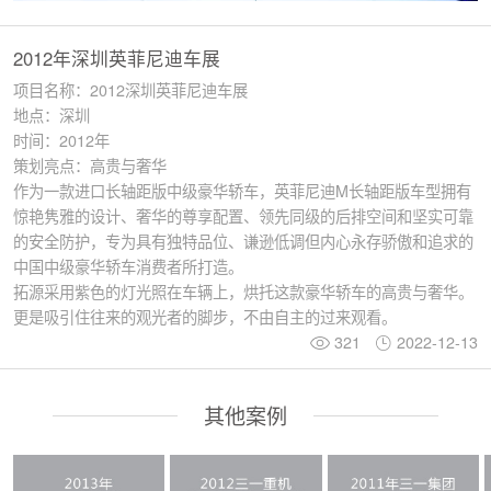
2012年深圳英菲尼迪车展
项目名称：2012深圳英菲尼迪车展
地点：深圳
时间：2012年
策划亮点：高贵与奢华
作为一款进口长轴距版中级豪华轿车，英菲尼迪M长轴距版车型拥有
惊艳隽雅的设计、奢华的尊享配置、领先同级的后排空间和坚实可靠
的安全防护，专为具有独特品位、谦逊低调但内心永存骄傲和追求的
中国中级豪华轿车消费者所打造。
拓源采用紫色的灯光照在车辆上，烘托这款豪华轿车的高贵与奢华。
更是吸引住往来的观光者的脚步，不由自主的过来观看。
321
2022-12-13
其他案例